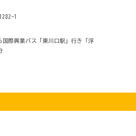
282-1
ら国際興業バス「東川口駅」行き「浮
分