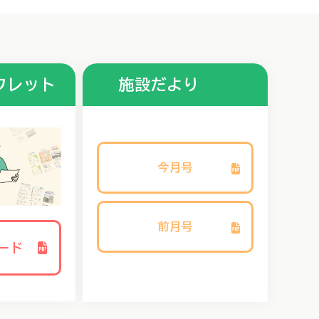
フレット
施設だより
今月号
前月号
ード