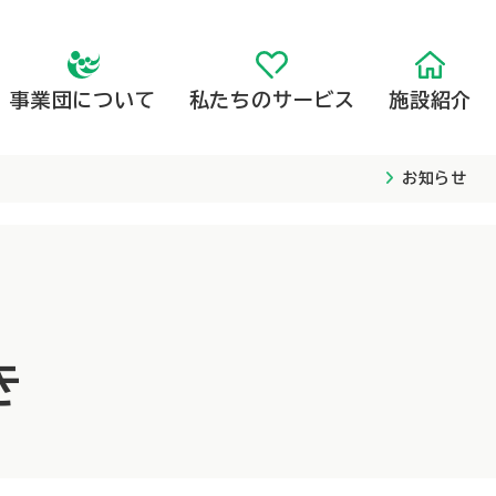
事業団について
私たちのサービス
施設紹介
お知らせ
高齢者向け施設
子ども向け施設
高齢者向け施設
事業団概要
子ども向け施設
事業団の取組
き