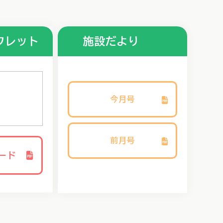
フレット
施設だより
今月号
前月号
ード