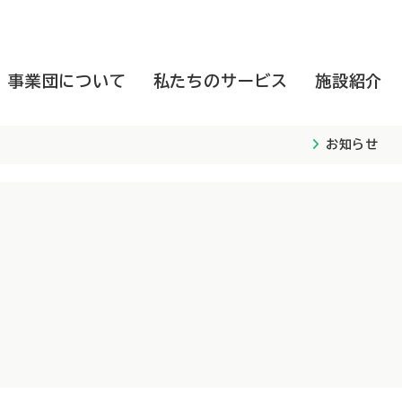
事業団について
私たちのサービス
施設紹介
お知らせ
高齢者向け施設
子ども向け施設
高齢者向け施設
事業団概要
子ども向け施設
事業団の取組