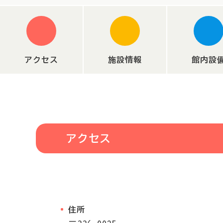
2023.05.15
施設パンフレットをリニューアルしました。
2023.05.08
児童センター利用方法変更について（令和5年5
アクセス
施設情報
館内設
2022.11.01
『ヤングケアラーなど子ども相談窓口』を開設
アクセス
住所