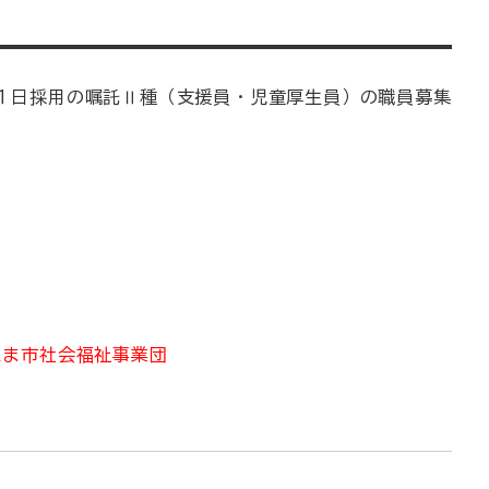
１日採用の嘱託Ⅱ種（支援員・児童厚生員）の職員募集
たま市社会福祉事業団